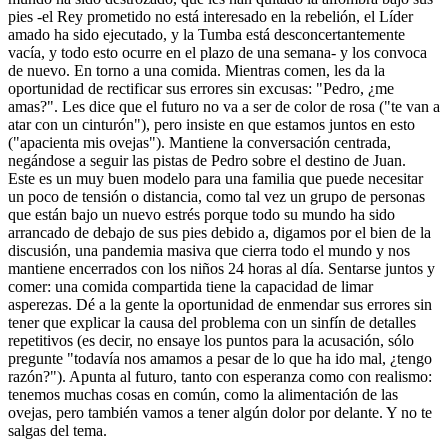
pies -el Rey prometido no está interesado en la rebelión, el Líder
amado ha sido ejecutado, y la Tumba está desconcertantemente
vacía, y todo esto ocurre en el plazo de una semana- y los convoca
de nuevo. En torno a una comida. Mientras comen, les da la
oportunidad de rectificar sus errores sin excusas: "Pedro, ¿me
amas?". Les dice que el futuro no va a ser de color de rosa ("te van a
atar con un cinturón"), pero insiste en que estamos juntos en esto
("apacienta mis ovejas"). Mantiene la conversación centrada,
negándose a seguir las pistas de Pedro sobre el destino de Juan.
Este es un muy buen modelo para una familia que puede necesitar
un poco de tensión o distancia, como tal vez un grupo de personas
que están bajo un nuevo estrés porque todo su mundo ha sido
arrancado de debajo de sus pies debido a, digamos por el bien de la
discusión, una pandemia masiva que cierra todo el mundo y nos
mantiene encerrados con los niños 24 horas al día. Sentarse juntos y
comer: una comida compartida tiene la capacidad de limar
asperezas. Dé a la gente la oportunidad de enmendar sus errores sin
tener que explicar la causa del problema con un sinfín de detalles
repetitivos (es decir, no ensaye los puntos para la acusación, sólo
pregunte "todavía nos amamos a pesar de lo que ha ido mal, ¿tengo
razón?"). Apunta al futuro, tanto con esperanza como con realismo:
tenemos muchas cosas en común, como la alimentación de las
ovejas, pero también vamos a tener algún dolor por delante. Y no te
salgas del tema.