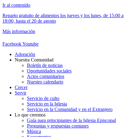
Ir al contenido
Reparto gratuito de alimentos los jueves y los lunes, de 15:00 a
18:00, hasta el 20 de agosto
Más información
Facebook
Youtube
Adoración
Nuestra Comunidad
Boletín de noticias
Oportunidades sociales
Actos comunitarios
Nuestro calendario
Crecer
Servir
Servicio de culto
Servicio en la Iglesia
Servicio en la Comunidad y en el Extranjero
Lo que creemos
Guía para principiantes de la Iglesia Episcopal
Preguntas y respuestas comunes
Música
Sacramentos