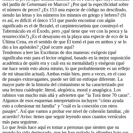
del jardín de Getsemaní en Marcos? ¿Por qué la especificidad sobre
el número de peces? ¿Es 153 una especie de código no descifrado,
siendo las letras y los números los mismos en griego y hebreo? (Si
es así, es difícil: el único 153 que puedo encontrar con algún
significado es el de Bezalel, el carpintero/artista que construyó el
Tabernáculo en el Éxodo, pero ¿qué tiene que ver con la pesca y la
resurrección?) ¿Es el desayuno en la playa una especie de eco de la
Última Cena, en el sentido de que Él tomó el pan en ambos y se lo
dio a los apóstoles? ¿Qué ocurre aquí?
Tendemos a leer las Escrituras de dos maneras: exégesis (qué
significaba esto para el lector original, basado en la mejor suposición
académica de quién era y cuál era su mentalidad) y eiségesis (qué
me hace sentir esto ahora mismo, lo que probablemente es un reflejo
de mi situación actual). Ambas están bien, pero a veces, en el caso
de pasajes extravagantes, puede ser útil un enfoque diferente. La
mayor parte de la historia del cristianismo se ha caracterizado por
una lectura cuádruple: literal, alegórica, moral y anagógica. Los
rabinos van mucho más allá y advierten que "la Torá tiene 70 caras".
Algunos de esos esquemas interpretativos incluyen "cómo ayuda
esto a cohesionar mi familia" y "cuál es la conexión con otros
pasajes". Así que vamos a probar ese nivel de cohesión familiar, ¿de
acuerdo? Aviso: tienes que seguir leyendo unos cuantos versículos
más para seguirme.
Lo que Jesús hace aquí es tomar a personas que sienten que su
mundo ha sido destrozado, que les han quitado la alfombra bajo sus