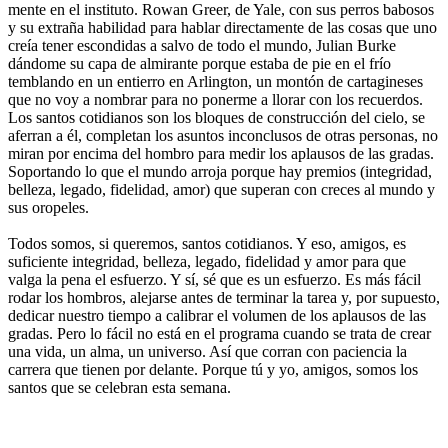
mente en el instituto. Rowan Greer, de Yale, con sus perros babosos
y su extraña habilidad para hablar directamente de las cosas que uno
creía tener escondidas a salvo de todo el mundo, Julian Burke
dándome su capa de almirante porque estaba de pie en el frío
temblando en un entierro en Arlington, un montón de cartagineses
que no voy a nombrar para no ponerme a llorar con los recuerdos.
Los santos cotidianos son los bloques de construcción del cielo, se
aferran a él, completan los asuntos inconclusos de otras personas, no
miran por encima del hombro para medir los aplausos de las gradas.
Soportando lo que el mundo arroja porque hay premios (integridad,
belleza, legado, fidelidad, amor) que superan con creces al mundo y
sus oropeles.
Todos somos, si queremos, santos cotidianos. Y eso, amigos, es
suficiente integridad, belleza, legado, fidelidad y amor para que
valga la pena el esfuerzo. Y sí, sé que es un esfuerzo. Es más fácil
rodar los hombros, alejarse antes de terminar la tarea y, por supuesto,
dedicar nuestro tiempo a calibrar el volumen de los aplausos de las
gradas. Pero lo fácil no está en el programa cuando se trata de crear
una vida, un alma, un universo. Así que corran con paciencia la
carrera que tienen por delante. Porque tú y yo, amigos, somos los
santos que se celebran esta semana.