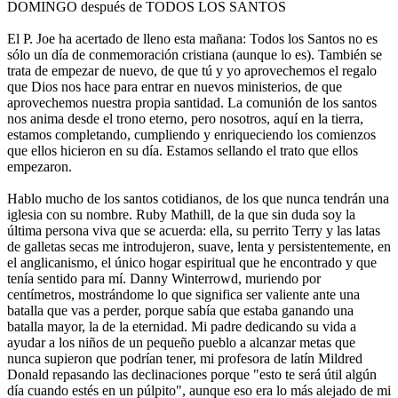
DOMINGO después de TODOS LOS SANTOS
El P. Joe ha acertado de lleno esta mañana: Todos los Santos no es
sólo un día de conmemoración cristiana (aunque lo es). También se
trata de empezar de nuevo, de que tú y yo aprovechemos el regalo
que Dios nos hace para entrar en nuevos ministerios, de que
aprovechemos nuestra propia santidad. La comunión de los santos
nos anima desde el trono eterno, pero nosotros, aquí en la tierra,
estamos completando, cumpliendo y enriqueciendo los comienzos
que ellos hicieron en su día. Estamos sellando el trato que ellos
empezaron.
Hablo mucho de los santos cotidianos, de los que nunca tendrán una
iglesia con su nombre. Ruby Mathill, de la que sin duda soy la
última persona viva que se acuerda: ella, su perrito Terry y las latas
de galletas secas me introdujeron, suave, lenta y persistentemente, en
el anglicanismo, el único hogar espiritual que he encontrado y que
tenía sentido para mí. Danny Winterrowd, muriendo por
centímetros, mostrándome lo que significa ser valiente ante una
batalla que vas a perder, porque sabía que estaba ganando una
batalla mayor, la de la eternidad. Mi padre dedicando su vida a
ayudar a los niños de un pequeño pueblo a alcanzar metas que
nunca supieron que podrían tener, mi profesora de latín Mildred
Donald repasando las declinaciones porque "esto te será útil algún
día cuando estés en un púlpito", aunque eso era lo más alejado de mi